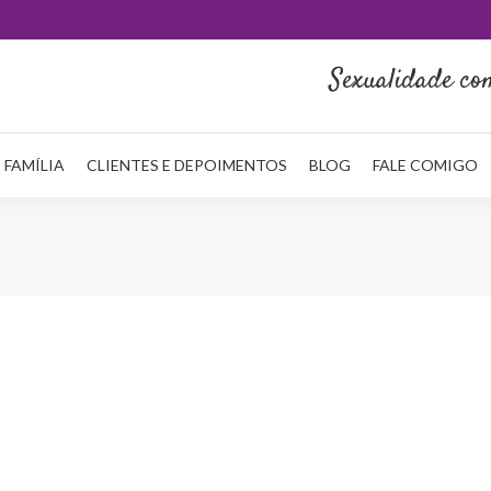
HOME
QUEM SOU
NA MÍDIA
SERVIÇOS
REDE FAMÍLI
Sexualidade co
 FAMÍLIA
CLIENTES E DEPOIMENTOS
BLOG
FALE COMIGO