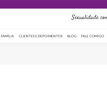
HOME
QUEM SOU
NA MÍDIA
SERVIÇOS
REDE FAMÍLI
Sexualidade co
 FAMÍLIA
CLIENTES E DEPOIMENTOS
BLOG
FALE COMIGO