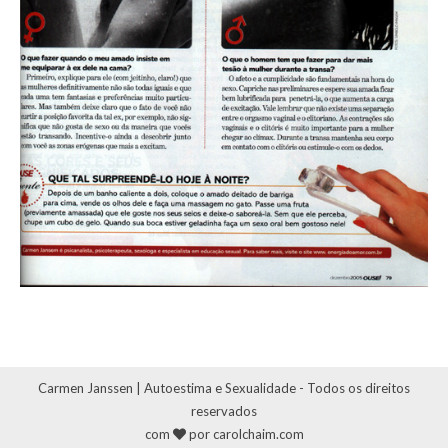
Carmen Janssen | Autoestima e Sexualidade - Todos os direitos
reservados
com
por carolchaim.com