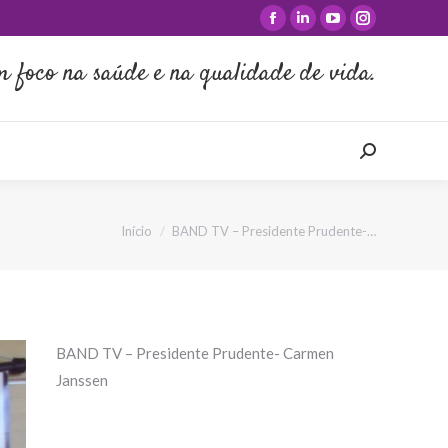
Facebook
Linkedin
YouTube
Instagram
A
CLIENTES E DEPOIMENTOS
BLOG
FALE COMIGO
Search:
page
page
page
page
m foco na saúde e na qualidade de vida.
opens
opens
opens
opens
in
in
in
in
new
new
new
new
Search:
window
window
window
window
Você está aqui:
Início
BAND TV – Presidente Prudente-…
BAND TV – Presidente Prudente- Carmen
Janssen