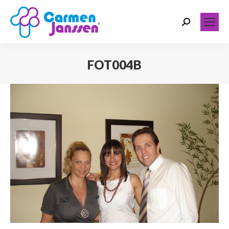
Search:
FOT004B
Você está aqui: