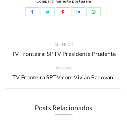
Compartilhar esta postagem
Share
Share
Share
Share
Share
on
on
on
on
on
Facebook
Twitter
Pinterest
LinkedIn
WhatsApp
Navegação
ANTERIOR
de
TV Fronteira: SPTV Presidente Prudente
Post
anterior:
post:
PRÓXIMO
TV Fronteira SPTV com Vivian Padovani
Próximo
post:
Posts Relacionados