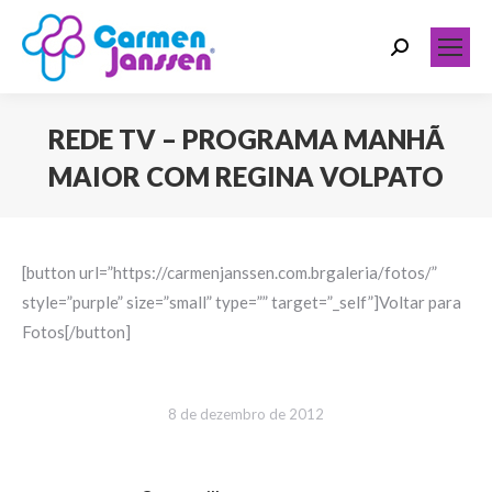
Search:
REDE TV – PROGRAMA MANHÃ
MAIOR COM REGINA VOLPATO
Você está aqui:
[button url=”https://carmenjanssen.com.brgaleria/fotos/”
style=”purple” size=”small” type=”” target=”_self”]Voltar para
Fotos[/button]
8 de dezembro de 2012