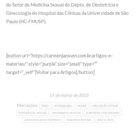
do Setor de Medicina Sexual do Depto. de Obstetrícia e
Ginecologia do Hospital das Clínicas da Universidade de São
Paulo (HC-FMUSP).
[button url=”https://carmenjanssen.com.brartigos-e-
materias/” style=”purple” size=”small” type=””
target=”_self”]Voltar para Artigos[/button]
17 de março de 2013
Marcações:
amor
andragogia
casais
educação sexual
inteligência sexual
massagem sensual
palestras corporativas
palestras para mulheres
relacionamentos
vida a dois