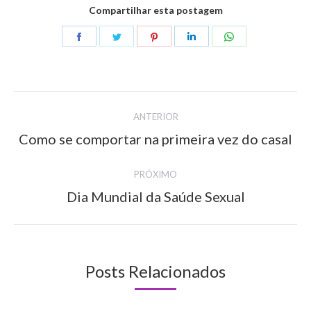
Compartilhar esta postagem
Share
Share
Share
Share
Share
on
on
on
on
on
Facebook
Twitter
Pinterest
LinkedIn
WhatsApp
Navegação
ANTERIOR
de
Como se comportar na primeira vez do casal
Post
anterior:
post:
PRÓXIMO
Dia Mundial da Saúde Sexual
Próximo
post:
Posts Relacionados