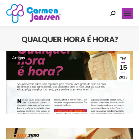
Search:
QUALQUER HORA É HORA?
Você está aqui:
Artigos
fev
15
2013